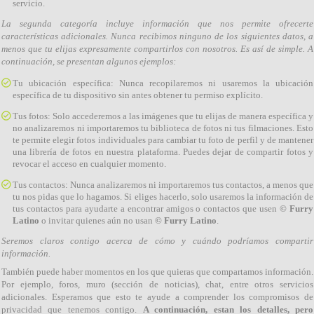
servicio.
La segunda categoría incluye información que nos permite ofrecerte
características adicionales. Nunca recibimos ninguno de los siguientes datos, a
menos que tu elijas expresamente compartirlos con nosotros. Es así de simple. A
continuación, se presentan algunos ejemplos:
Tu ubicación específica: Nunca recopilaremos ni usaremos la ubicación
específica de tu dispositivo sin antes obtener tu permiso explícito.
Tus fotos: Solo accederemos a las imágenes que tu elijas de manera específica y
no analizaremos ni importaremos tu biblioteca de fotos ni tus filmaciones. Esto
te permite elegir fotos individuales para cambiar tu foto de perfil y de mantener
una librería de fotos en nuestra plataforma. Puedes dejar de compartir fotos y
revocar el acceso en cualquier momento.
Tus contactos: Nunca analizaremos ni importaremos tus contactos, a menos que
tu nos pidas que lo hagamos. Si eliges hacerlo, solo usaremos la información de
tus contactos para ayudarte a encontrar amigos o contactos que usen
© Furry
Latino
o invitar quienes aún no usan
© Furry Latino
.
Seremos claros contigo acerca de cómo y cuándo podríamos compartir
información.
También puede haber momentos en los que quieras que compartamos información.
Por ejemplo, foros, muro (sección de noticias), chat, entre otros servicios
adicionales. Esperamos que esto te ayude a comprender los compromisos de
privacidad que tenemos contigo.
A continuación, estan los detalles, pero