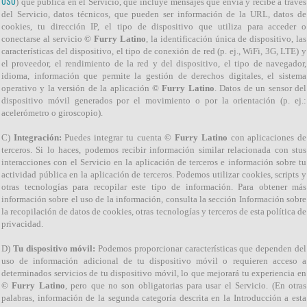
USO
) que publica en el Servicio, que incluye mensajes que envía y recibe a través
del Servicio, datos técnicos, que pueden ser información de la URL, datos de
cookies, tu dirección IP, el tipo de dispositivo que utiliza para acceder o
conectarse al servicio
© Furry Latino
, la identificación única de dispositivo, las
características del dispositivo, el tipo de conexión de red (p. ej., WiFi, 3G, LTE) y
el proveedor, el rendimiento de la red y del dispositivo, el tipo de navegador,
idioma, información que permite la gestión de derechos digitales, el sistema
operativo y la versión de la aplicación
© Furry Latino
. Datos de un sensor del
dispositivo móvil generados por el movimiento o por la orientación (p. ej.:
acelerómetro o giroscopio).
C)
Integración:
Puedes integrar tu cuenta
© Furry Latino
con aplicaciones de
terceros. Si lo haces, podemos recibir información similar relacionada con stus
interacciones con el Servicio en la aplicación de terceros e información sobre tu
actividad pública en la aplicación de terceros. Podemos utilizar cookies, scripts y
otras tecnologías para recopilar este tipo de información. Para obtener más
información sobre el uso de la información, consulta la sección Información sobre
la recopilación de datos de cookies, otras tecnologías y terceros de esta política de
privacidad.
D)
Tu dispositivo móvil:
Podemos proporcionar características que dependen del
uso de información adicional de tu dispositivo móvil o requieren acceso a
determinados servicios de tu dispositivo móvil, lo que mejorará tu experiencia en
© Furry Latino
, pero que no son obligatorias para usar el Servicio. (En otras
palabras, información de la segunda categoría descrita en la Introducción a esta