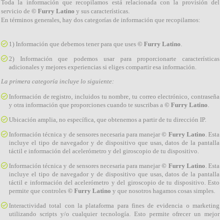
Toda la información que recopilamos está relacionada con la provisión del
servicio de
© Furry Latino
y sus características.
En términos generales, hay dos categorías de información que recopilamos:
1) Información que debemos tener para que uses
© Furry Latino
.
2) Información que podemos usar para proporcionarte características
adicionales y mejores experiencias si eliges compartir esa información.
La primera categoría incluye lo siguiente:
Información de registro, incluidos tu nombre, tu correo electrónico, contraseña
y otra información que proporciones cuando te suscribas a
© Furry Latino
.
Ubicación amplia, no específica, que obtenemos a partir de tu dirección IP.
Información técnica y de sensores necesaria para manejar
© Furry Latino
. Esta
incluye el tipo de navegador y de dispositivo que usas, datos de la pantalla
táctil e información del acelerómetro y del giroscopio de tu dispositivo.
Información técnica y de sensores necesaria para manejar
© Furry Latino
. Esta
incluye el tipo de navegador y de dispositivo que usas, datos de la pantalla
táctil e información del acelerómetro y del giroscopio de tu dispositivo. Esto
permite que controles
© Furry Latino
y que nosotros hagamos cosas simples.
Interactividad total con la plataforma para fines de evidencia o marketing
utilizando scripts y/o cualquier tecnología. Esto permite ofrecer un mejor