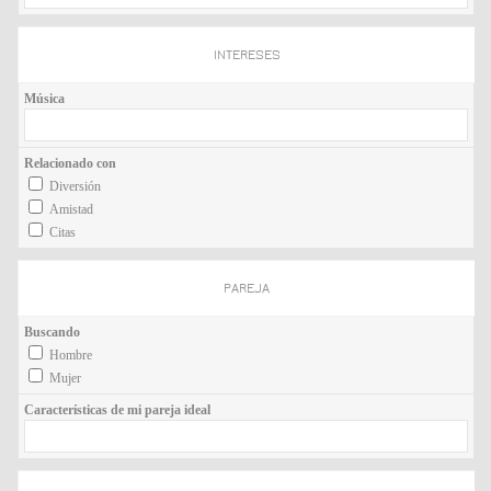
INTERESES
Música
Relacionado con
Diversión
Amistad
Citas
PAREJA
Buscando
Hombre
Mujer
Características de mi pareja ideal