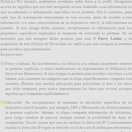
Política.) Por ejemplo, podríamos permitirte subir fotos a tu perfil. Otorgarnos
acceso no significa que nos esté otorgando acceso ilimitado a esa información ni
que accederemos a información específica sin tu permiso. Por el contrario, para
cada tipo de información mencionada en esta sección, antes de acceder a esta
información o a estas características de tu dispositivo móvil, te solicitaremos tu
permiso. Si nos otorga dicho permiso, recopilaremos la información para los
propósitos específicos explicados al momento de solicitarle tu permiso. No es
necesario que nos otorgues dicho permiso para usar
© Furry Latino
, y la
aceptación de esta Política de Privacidad no implica que nos otorgues tu permiso
para acceder a esta información.
En particular:
Fotos y cámara: No accederemos a tus fotos ni a tu cámara sin primero obtener
tu permiso explícito, y nunca analizaremos ni importaremos tu biblioteca de
fotos ni tus filmaciones. Si nos otorgas tu permiso para acceder a tus fotos o a tu
cámara, solo usaremos las imágenes que tu elijas específicamente compartir con
nosotros. (Puedes usar nuestra aplicación para seleccionar la foto o las fotos
que elija compartir, pero nunca importaremos las fotos que revises, excepto
aquellas que compartas explícitamente).
Ubicación: No recopilaremos ni usaremos la ubicación específica de tu
dispositivo móvil (usando, por ejemplo, GPS o Bluetooth) sin obtener primero
tu permiso explícito. Además, si eliges compartir información de ubicación,
pero luego cambias de parecer, siempre tendrás la posibilidad de dejar de
compartirla. Ten en cuenta que esto no incluye la dirección IP. Continuaremos
usando tu dirección IP según se describe en la Sección B arriba para determinar,