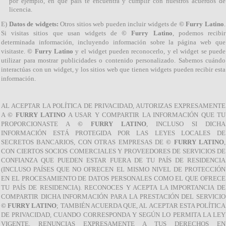
por ejemplo, en qué país te encuentra y cumplir con nuestros acuerdos de
licencia.
E)
Datos de widgets:
Otros sitios web pueden incluir widgets de
© Furry Latino
.
Si visitas sitios que usan widgets de
© Furry Latino
, podemos recibir
determinada información, incluyendo información sobre la página web que
visitaste.
© Furry Latino
y el widget pueden reconocerlo, y el widget se puede
utilizar para mostrar publicidades o contenido personalizado. Sabemos cuándo
interactúas con un widget, y los sitios web que tienen widgets pueden recibir esta
información.
AL ACEPTAR LA POLÍTICA DE PRIVACIDAD, AUTORIZAS EXPRESAMENTE
A
© FURRY LATINO
A USAR Y COMPARTIR LA INFORMACIÓN QUE TU
PROPORCIONASTE A
© FURRY LATINO
, INCLUSO SI DICHA
INFORMACIÓN ESTÁ PROTEGIDA POR LAS LEYES LOCALES DE
SECRETOS BANCARIOS, CON OTRAS EMPRESAS DE
© FURRY LATINO
,
CON CIERTOS SOCIOS COMERCIALES Y PROVEEDORES DE SERVICIOS DE
CONFIANZA QUE PUEDEN ESTAR FUERA DE TU PAÍS DE RESIDENCIA
(INCLUSO PAÍSES QUE NO OFRECEN EL MISMO NIVEL DE PROTECCIÓN
EN EL PROCESAMIENTO DE DATOS PERSONALES COMO EL QUE OFRECE
TU PAÍS DE RESIDENCIA). RECONOCES Y ACEPTA LA IMPORTANCIA DE
COMPARTIR DICHA INFORMACIÓN PARA LA PRESTACIÓN DEL SERVICIO
© FURRY LATINO
; TAMBIÉN ACUERDA QUE, AL ACEPTAR ESTA POLÍTICA
DE PRIVACIDAD, CUANDO CORRESPONDA Y SEGÚN LO PERMITA LA LEY
VIGENTE, RENUNCIAS EXPRESAMENTE A TUS DERECHOS EN