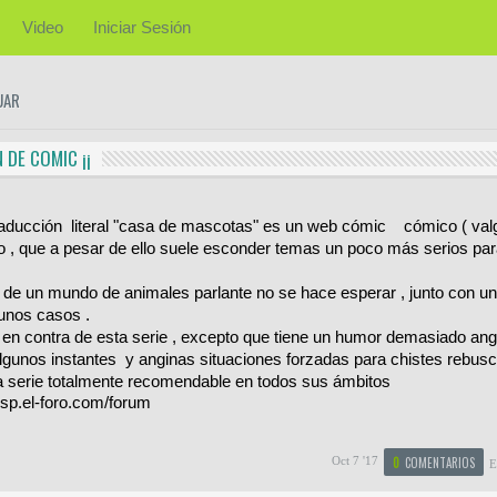
Video
Iniciar Sesión
UAR
 DE COMIC ¡¡
aducción literal "casa de mascotas" es un web cómic cómico ( valg
o , que a pesar de ello suele esconder temas un poco más serios pa
 de un mundo de animales parlante no se hace esperar , junto con un
unos casos .
en contra de esta serie , excepto que tiene un humor demasiado an
algunos instantes y anginas situaciones forzadas para chistes rebus
 serie totalmente recomendable en todos sus ámbitos
sp.el-foro.com/forum
Oct 7 '17
0
COMENTARIOS
E