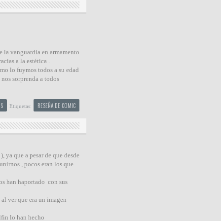
de la vanguardia en armamento
cias a la estética .
Como lo fuymos todos a su edad
o nos sorprenda a todos
S
RESEÑA DE COMIC
Etiquetas:
), ya que a pesar de que desde
unirnos , pocos eran los que
nos han haportado con sus
í al ver que era un imagen
lfin lo han hecho