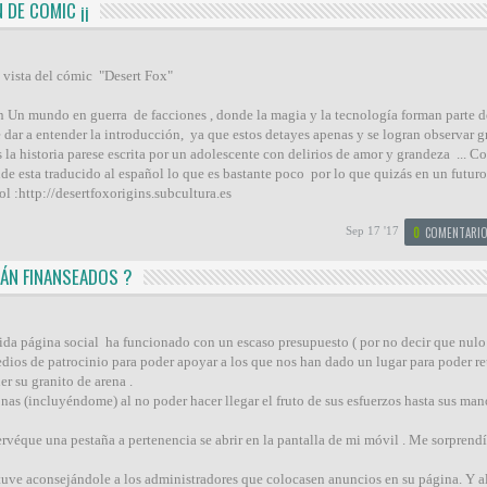
 DE COMIC ¡¡
e vista del cómic "Desert Fox"
n Un mundo en guerra de facciones , donde la magia y la tecnología forman parte 
de dar a entender la introducción, ya que estos detayes apenas y se logran observar gra
 la historia parese escrita por un adolescente con delirios de amor y grandeza ... 
onde esta traducido al español lo que es bastante poco por lo que quizás en un futur
l :http://desertfoxorigins.subcultura.es
Sep 17 '17
0
COMENTARIO
RÁN FINANSEADOS ?
da página social ha funcionado con un escaso presupuesto ( por no decir que nulo 
dios de patrocinio para poder apoyar a los que nos han dado un lugar para poder re
r su granito de arena .
as (incluyéndome) al no poder hacer llegar el fruto de sus esfuerzos hasta sus ma
ervéque una pestaña a pertenencia se abrir en la pantalla de mi móvil . Me sorprend
ve aconsejándole a los administradores que colocasen anuncios en su página. Y a