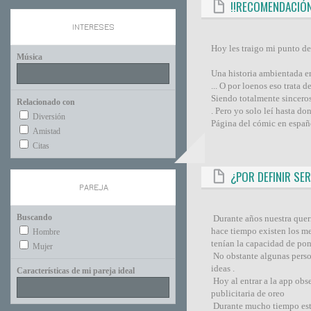
!!RECOMENDACIÓN
INTERESES
Hoy les traigo mi punto d
Música
Una historia ambientada e
... O por loenos eso trata 
Siendo totalmente sinceros
Relacionado con
. Pero yo solo leí hasta d
Diversión
Página del cómic en españo
Amistad
Citas
¿POR DEFINIR SE
PAREJA
Buscando
Durante años nuestra queri
hace tiempo existen los me
Hombre
tenían la capacidad de pone
Mujer
No obstante algunas person
ideas .
Características de mi pareja ideal
Hoy al entrar a la app obs
publicitaria de oreo
Durante mucho tiempo estu