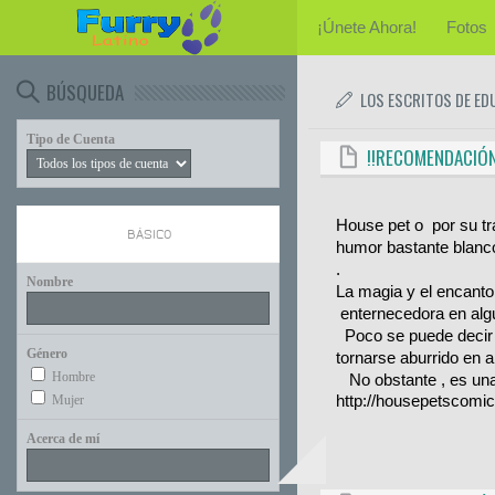
¡Únete Ahora!
Fotos
BÚSQUEDA
LOS ESCRITOS DE ED
Tipo de Cuenta
!!RECOMENDACIÓN
House pet o por su tr
BÁSICO
humor bastante blanc
.
Nombre
La magia y el encanto
enternecedora en alg
Poco se puede decir 
Género
tornarse aburrido en 
Hombre
No obstante , es una
Mujer
http://housepetscomic
Acerca de mí