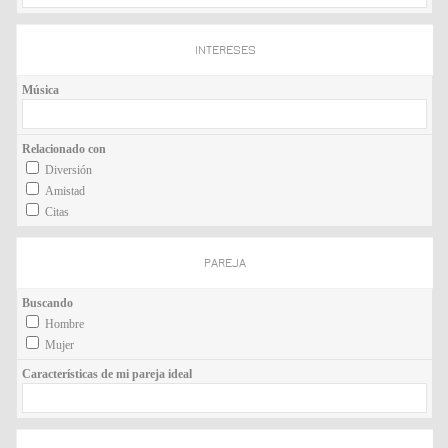
INTERESES
Música
Relacionado con
Diversión
Amistad
Citas
PAREJA
Buscando
Hombre
Mujer
Características de mi pareja ideal