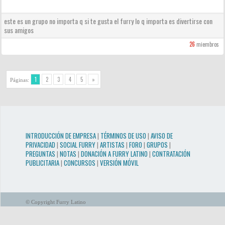
este es un grupo no importa q si te gusta el furry lo q importa es divertirse con
sus amigos
26
miembros
1
2
3
4
5
»
Páginas:
INTRODUCCIÓN DE EMPRESA
|
TÉRMINOS DE USO
|
AVISO DE
PRIVACIDAD
|
SOCIAL FURRY
|
ARTISTAS
|
FORO
|
GRUPOS
|
PREGUNTAS
|
NOTAS
|
DONACIÓN A FURRY LATINO
|
CONTRATACIÓN
PUBLICITARIA
|
CONCURSOS
|
VERSIÓN MÓVIL
© Copyright Furry Latino