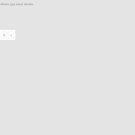
ubano jaja estoy sholito
4
»