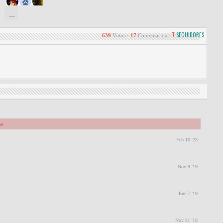
7
SEGUIDORES
639
Votos
·
17
Comentarios
·
ar
Feb 10 '23
Nov 9 '19
Ene 7 '19
Nov 21 '18