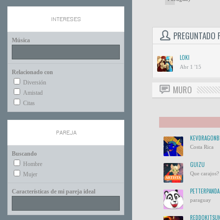
INTERESES
PREGUNTADO 
Música
LOKI
Abr 1 '15
Relacionado con
Diversión
MURO
Amistad
Citas
PAREJA
KEVDRAGONB
Costa Rica
Buscando
Hombre
GUIZU
Que carajos?
Mujer
ARTISTA
PETTERPANDA
Características de mi pareja ideal
paraguay
REDDOKITSU