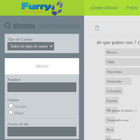
¡Únete Ahora!
Fotos
BÚSQUEDA
Tipo de Cuenta
de que paises son ? 
Mexico
Chile
BÁSICO
Argentina
Nombre
Venezuela
Colombia
Género
España
Hombre
Me gusta la pizza :>
Mujer
Venezuela owo
Acerca de mí
Perú
Paraguay