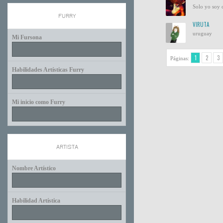
Solo yo soy c
FURRY
VIRUTA
uruguay
Mi Fursona
1
2
3
Páginas:
Habilidades Artísticas Furry
Mi inicio como Furry
ARTISTA
Nombre Artístico
Habilidad Artística