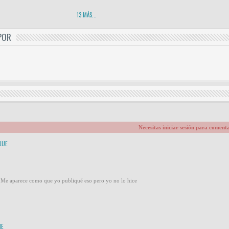
13
MÁS...
POR
Necesitas iniciar sesión para coment
LUE
 Me aparece como que yo publiqué eso pero yo no lo hice
NE