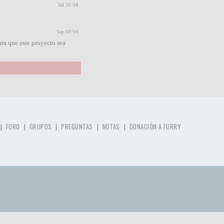
Jul 28 '14
Sep 10 '14
ra que este proyecto sea
|
|
|
|
|
FORO
GRUPOS
PREGUNTAS
NOTAS
DONACIÓN A FURRY