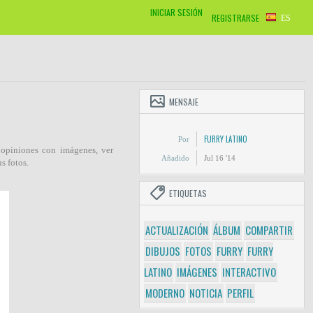
INICIAR SESIÓN
REGISTRARSE
ES
MENSAJE
FURRY LATINO
Por
 opiniones con imágenes, ver
Añadido
Jul 16 '14
s fotos.
ETIQUETAS
ACTUALIZACIÓN
ÁLBUM
COMPARTIR
DIBUJOS
FOTOS
FURRY
FURRY
LATINO
IMÁGENES
INTERACTIVO
MODERNO
NOTICIA
PERFIL