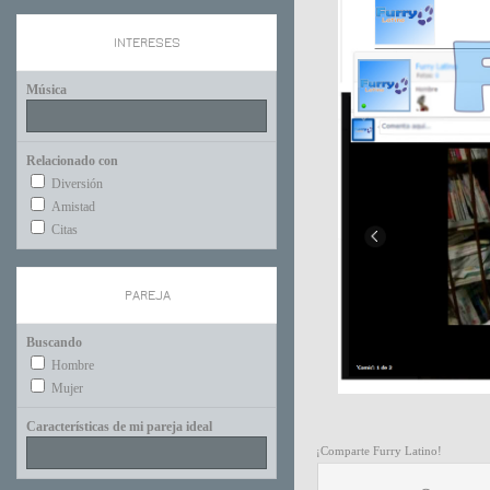
INTERESES
Música
Relacionado con
Diversión
Amistad
Citas
PAREJA
Buscando
Hombre
Mujer
Características de mi pareja ideal
¡Comparte Furry Latino!