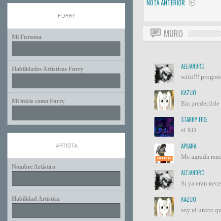
NOTA ANTERIOR
FURRY
MURO
Mi Fursona
ALEJANDRO
Habilidades Artísticas Furry
wiiii!!! progres
KAZUO
Mi inicio como Furry
Era predecible 
STARRY FIRE
si XD
APSARA
ARTISTA
Me agrada muc
ARTISTA
Nombre Artístico
ALEJANDRO
Si ya eran nece
Habilidad Artística
KAZUO
soy el unico qu