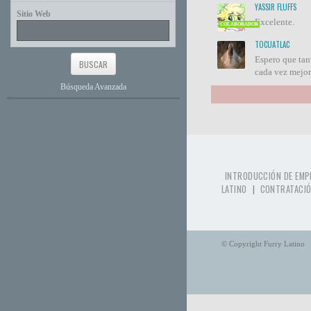
YASSIR FLUFFS
Sitio Web
Excelente.
COLABORADOR
TOCUATLAC
Espero que tan
cada vez mejor
Búsqueda Avanzada
INTRODUCCIÓN DE EMP
|
LATINO
CONTRATACIÓ
© Copyright Furry Latino