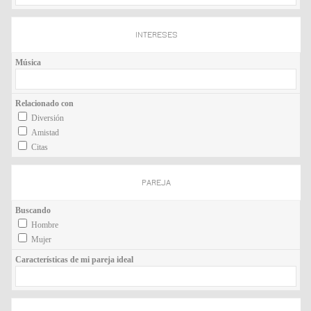
INTERESES
Música
Relacionado con
Diversión
Amistad
Citas
PAREJA
Buscando
Hombre
Mujer
Características de mi pareja ideal