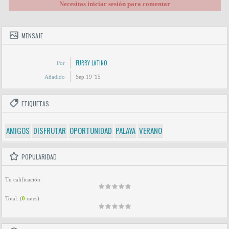
Necesitas iniciar sesión para comentar
MENSAJE
FURRY LATINO
Por
Añadido
Sep 19 '15
ETIQUETAS
AMIGOS
DISFRUTAR
OPORTUNIDAD
PALAYA
VERANO
POPULARIDAD
Tu calificación:
Total:
(
0
rates)