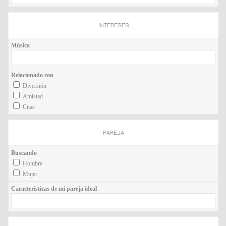
INTERESES
Música
Relacionado con
Diversión
Amistad
Citas
PAREJA
Buscando
Hombre
Mujer
Características de mi pareja ideal