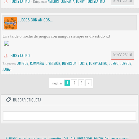
MAY 26 '16
FURRY LATINO
AMIGOS
COMPAÑIA
FURRY
FURRYLATINO
·
Etiquetas:
,
,
,
JUEGOS CON AMIGOS...
Una tarde o noche de juegos con amigos siempre es divertido x3
MAY 26 '16
FURRY LATINO
·
AMIGOS
COMPAÑIA
DIVERSIÓN
DIVERSION
FURRY
FURRYLATINO
JUEGO
JUEGOS
Etiquetas:
,
,
,
,
,
,
,
,
JUGAR
1
2
3
»
Páginas:
BUSCAR ETIQUETA
DIA