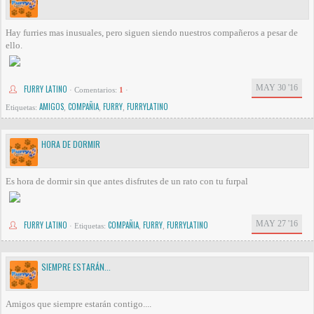
Hay furries mas inusuales, pero siguen siendo nuestros compañeros a pesar de
ello.
MAY 30 '16
FURRY LATINO
·
Comentarios:
1
·
AMIGOS
COMPAÑIA
FURRY
FURRYLATINO
Etiquetas:
,
,
,
HORA DE DORMIR
Es hora de dormir sin que antes disfrutes de un rato con tu furpal
MAY 27 '16
FURRY LATINO
COMPAÑIA
FURRY
FURRYLATINO
·
Etiquetas:
,
,
SIEMPRE ESTARÁN...
Amigos que siempre estarán contigo....