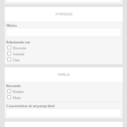
INTERESES
Música
Relacionado con
Diversión
Amistad
Citas
PAREJA
Buscando
Hombre
Mujer
Características de mi pareja ideal