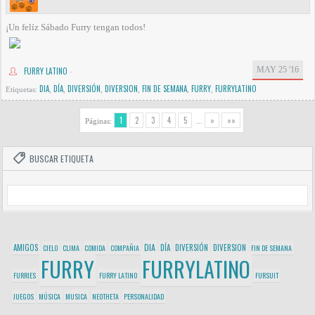
¡Un felíz Sábado Furry tengan todos!
MAY 25 '16
FURRY LATINO
·
DIA
DÍA
DIVERSIÓN
DIVERSION
FIN DE SEMANA
FURRY
FURRYLATINO
Etiquetas:
,
,
,
,
,
,
1
2
3
4
5
»
»»
Páginas:
...
BUSCAR ETIQUETA
DIA
AMIGOS
DÍA
DIVERSIÓN
DIVERSION
CIELO
CLIMA
COMIDA
COMPAÑIA
FIN DE SEMANA
FURRY
FURRYLATINO
FURRIES
FURRY LATINO
FURSUIT
JUEGOS
MÚSICA
MUSICA
NEOTHETA
PERSONALIDAD