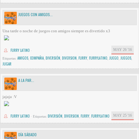
JUEGOS CON AMIGOS...
Una tarde o noche de juegos con amigos siempre es divertido x3
MAY 26 '16
FURRY LATINO
·
AMIGOS
COMPAÑIA
DIVERSIÓN
DIVERSION
FURRY
FURRYLATINO
JUEGO
JUEGOS
Etiquetas:
,
,
,
,
,
,
,
,
JUGAR
A LA PAR...
jajaja :V
MAY 25 '16
FURRY LATINO
DIVERSIÓN
DIVERSION
FURRY
FURRYLATINO
·
Etiquetas:
,
,
,
DÍA SÁBADO