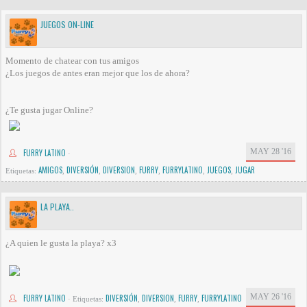
JUEGOS ON-LINE
Momento de chatear con tus amigos
¿Los juegos de antes eran mejor que los de ahora?
¿Te gusta jugar Online?
MAY 28 '16
FURRY LATINO
·
AMIGOS
DIVERSIÓN
DIVERSION
FURRY
FURRYLATINO
JUEGOS
JUGAR
Etiquetas:
,
,
,
,
,
,
LA PLAYA..
¿A quien le gusta la playa? x3
MAY 26 '16
FURRY LATINO
DIVERSIÓN
DIVERSION
FURRY
FURRYLATINO
·
Etiquetas:
,
,
,