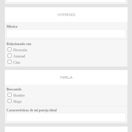
INTERESES
Música
Relacionado con
Diversión
Amistad
Citas
PAREJA
Buscando
Hombre
Mujer
Características de mi pareja ideal