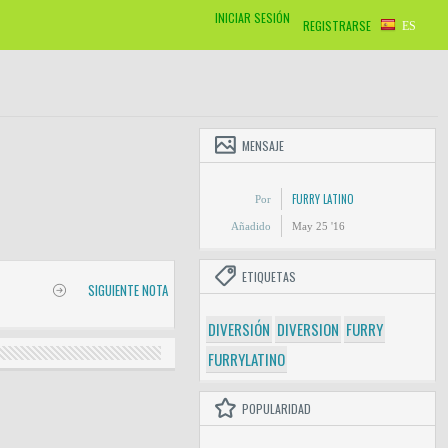
INICIAR SESIÓN
REGISTRARSE
ES
MENSAJE
FURRY LATINO
Por
Añadido
May 25 '16
ETIQUETAS
SIGUIENTE NOTA
DIVERSIÓN
DIVERSION
FURRY
FURRYLATINO
POPULARIDAD