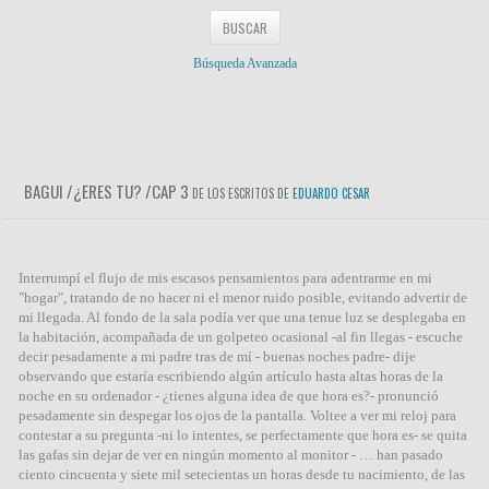
Búsqueda Avanzada
BAGUI /¿ERES TU? /CAP 3
DE LOS ESCRITOS DE
EDUARDO CESAR
Interrumpí el flujo de mis escasos pensamientos para adentrarme en mi
"hogar", tratando de no hacer ni el menor ruido posible, evitando advertir de
mi llegada. Al fondo de la sala podía ver que una tenue luz se desplegaba en
la habitación, acompañada de un golpeteo ocasional -al fin llegas - escuche
decir pesadamente a mi padre tras de mí - buenas noches padre- dije
observando que estaría escribiendo algún artículo hasta altas horas de la
noche en su ordenador - ¿tienes alguna idea de que hora es?- pronunció
pesadamente sin despegar los ojos de la pantalla. Voltee a ver mi reloj para
contestar a su pregunta -ni lo intentes, se perfectamente que hora es- se quita
las gafas sin dejar de ver en ningún momento al monitor - … han pasado
ciento cincuenta y siete mil setecientas un horas desde tu nacimiento, de las