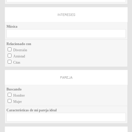
INTERESES
Música
Relacionado con
Diversión
Amistad
Citas
PAREJA
Buscando
Hombre
Mujer
Características de mi pareja ideal