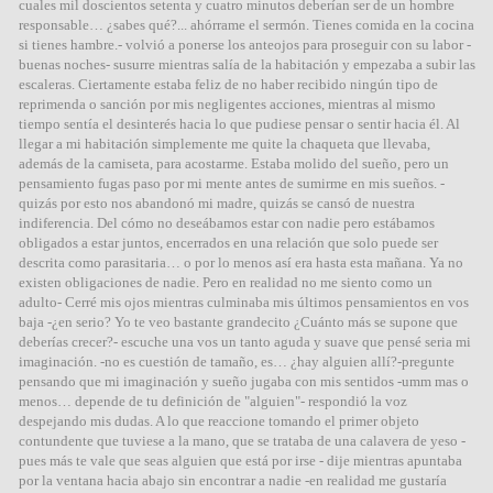
cuales mil doscientos setenta y cuatro minutos deberían ser de un hombre
responsable… ¿sabes qué?... ahórrame el sermón. Tienes comida en la cocina
si tienes hambre.- volvió a ponerse los anteojos para proseguir con su labor -
buenas noches- susurre mientras salía de la habitación y empezaba a subir las
escaleras. Ciertamente estaba feliz de no haber recibido ningún tipo de
reprimenda o sanción por mis negligentes acciones, mientras al mismo
tiempo sentía el desinterés hacia lo que pudiese pensar o sentir hacia él. Al
llegar a mi habitación simplemente me quite la chaqueta que llevaba,
además de la camiseta, para acostarme. Estaba molido del sueño, pero un
pensamiento fugas paso por mi mente antes de sumirme en mis sueños. -
quizás por esto nos abandonó mi madre, quizás se cansó de nuestra
indiferencia. Del cómo no deseábamos estar con nadie pero estábamos
obligados a estar juntos, encerrados en una relación que solo puede ser
descrita como parasitaria… o por lo menos así era hasta esta mañana. Ya no
existen obligaciones de nadie. Pero en realidad no me siento como un
adulto- Cerré mis ojos mientras culminaba mis últimos pensamientos en vos
baja -¿en serio? Yo te veo bastante grandecito ¿Cuánto más se supone que
deberías crecer?- escuche una vos un tanto aguda y suave que pensé seria mi
imaginación. -no es cuestión de tamaño, es… ¿hay alguien allí?-pregunte
pensando que mi imaginación y sueño jugaba con mis sentidos -umm mas o
menos… depende de tu definición de "alguien"- respondió la voz
despejando mis dudas. A lo que reaccione tomando el primer objeto
contundente que tuviese a la mano, que se trataba de una calavera de yeso -
pues más te vale que seas alguien que está por irse - dije mientras apuntaba
por la ventana hacia abajo sin encontrar a nadie -en realidad me gustaría