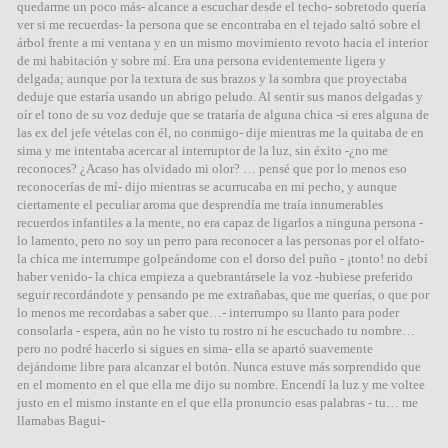
quedarme un poco más- alcance a escuchar desde el techo- sobretodo quería
ver si me recuerdas- la persona que se encontraba en el tejado saltó sobre el
árbol frente a mi ventana y en un mismo movimiento revoto hacia el interior
de mi habitación y sobre mí. Era una persona evidentemente ligera y
delgada; aunque por la textura de sus brazos y la sombra que proyectaba
deduje que estaría usando un abrigo peludo. Al sentir sus manos delgadas y
oír el tono de su voz deduje que se trataría de alguna chica -si eres alguna de
las ex del jefe vételas con él, no conmigo- dije mientras me la quitaba de en
sima y me intentaba acercar al interruptor de la luz, sin éxito -¿no me
reconoces? ¿Acaso has olvidado mi olor? … pensé que por lo menos eso
reconocerías de mí- dijo mientras se acurrucaba en mi pecho, y aunque
ciertamente el peculiar aroma que desprendía me traía innumerables
recuerdos infantiles a la mente, no era capaz de ligarlos a ninguna persona -
lo lamento, pero no soy un perro para reconocer a las personas por el olfato-
la chica me interrumpe golpeándome con el dorso del puño - ¡tonto! no debí
haber venido- la chica empieza a quebrantársele la voz -hubiese preferido
seguir recordándote y pensando pe me extrañabas, que me querías, o que por
lo menos me recordabas a saber que…- interrumpo su llanto para poder
consolarla - espera, aún no he visto tu rostro ni he escuchado tu nombre…
pero no podré hacerlo si sigues en sima- ella se apartó suavemente
dejándome libre para alcanzar el botón. Nunca estuve más sorprendido que
en el momento en el que ella me dijo su nombre. Encendí la luz y me voltee
justo en el mismo instante en el que ella pronuncio esas palabras - tu… me
llamabas Bagui-