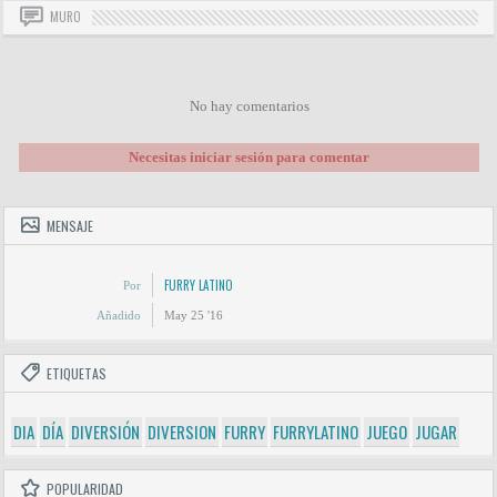
MURO
No hay comentarios
Necesitas iniciar sesión para comentar
MENSAJE
FURRY LATINO
Por
Añadido
May 25 '16
ETIQUETAS
DIA
DÍA
DIVERSIÓN
DIVERSION
FURRY
FURRYLATINO
JUEGO
JUGAR
POPULARIDAD