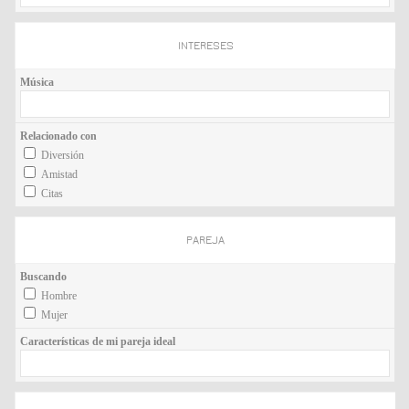
INTERESES
Música
Relacionado con
Diversión
Amistad
Citas
PAREJA
Buscando
Hombre
Mujer
Características de mi pareja ideal