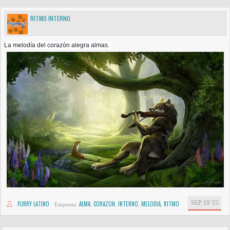
RITMO INTERNO
La melodía del corazón alegra almas.
SEP 19 '15
FURRY LATINO
ALMA
CORAZON
INTERNO
MELODIA
RITMO
·
Etiquetas:
,
,
,
,