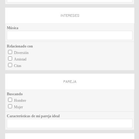
INTERESES
Música
Relacionado con
Diversión
Amistad
Citas
PAREJA
Buscando
Hombre
Mujer
Características de mi pareja ideal