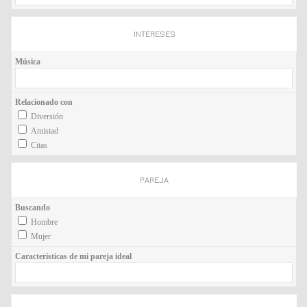
INTERESES
Música
Relacionado con
Diversión
Amistad
Citas
PAREJA
Buscando
Hombre
Mujer
Características de mi pareja ideal