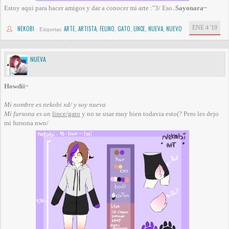
Estoy aqui para hacer amigos y dar a conocer mi arte :"3/ Eso..
Sayonara~
ENE 4 '19
NEKOBI
ARTE
ARTISTA
FELINO
GATO
LINCE
NUEVA
NUEVO
·
Etiquetas:
,
,
,
,
,
,
NUEVA
Howdii~
Mi nombre es nekobi xd/ y soy nueva
Mi fursona es un
lince/gato
y no se usar muy bien todavia esto(? Pero les dejo
mi fursona nwn/