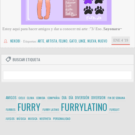
Estoy aqui para hacer amigos y dar a conocer mi arte :"3/ Eso..
Sayonara~
ENE 4 '19
NEKOBI
ARTE
ARTISTA
FELINO
GATO
LINCE
NUEVA
NUEVO
·
Etiquetas:
,
,
,
,
,
,
BUSCAR ETIQUETA
DIA
AMIGOS
DÍA
DIVERSIÓN
DIVERSION
CIELO
CLIMA
COMIDA
COMPAÑIA
FIN DE SEMANA
FURRY
FURRYLATINO
FURRIES
FURRY LATINO
FURSUIT
JUEGOS
MÚSICA
MUSICA
NEOTHETA
PERSONALIDAD