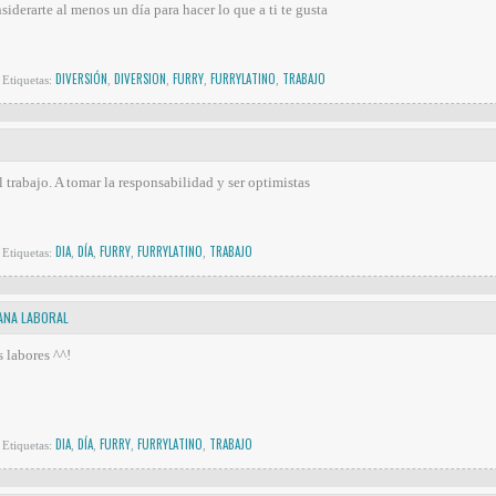
iderarte al menos un día para hacer lo que a ti te gusta
DIVERSIÓN
DIVERSION
FURRY
FURRYLATINO
TRABAJO
Etiquetas:
,
,
,
,
 trabajo. A tomar la responsabilidad y ser optimistas
DIA
DÍA
FURRY
FURRYLATINO
TRABAJO
Etiquetas:
,
,
,
,
MANA LABORAL
 labores ^^!
DIA
DÍA
FURRY
FURRYLATINO
TRABAJO
Etiquetas:
,
,
,
,