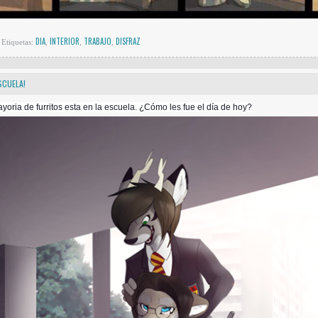
DIA
INTERIOR
TRABAJO
DISFRAZ
Etiquetas:
,
,
,
SCUELA!
yoria de furritos esta en la escuela. ¿Cómo les fue el día de hoy?