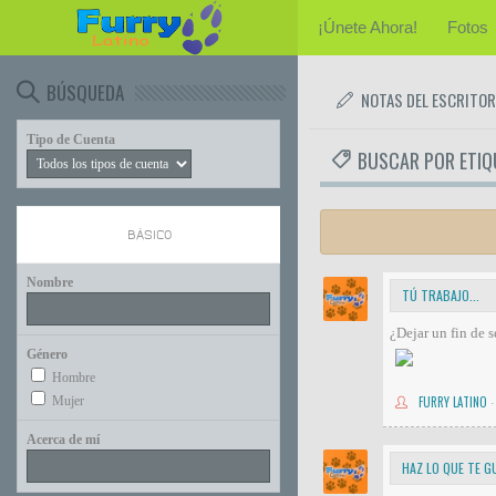
¡Únete Ahora!
Fotos
BÚSQUEDA
NOTAS DEL ESCRITOR
Tipo de Cuenta
BUSCAR POR ETIQ
BÁSICO
Nombre
TÚ TRABAJO...
¿Dejar un fin de 
Género
Hombre
Mujer
FURRY LATINO
·
Acerca de mí
HAZ LO QUE TE GU