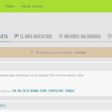
Video
Iniciar Sesión
UETA
EL MÁS DISCUTIDO
MEJORES VALORADOS
Resultados para la etiqueta: "
trabajo
"
semana para continuar con tu trabajo? Eso es tener mucho valor
DIA
DÍA
FIN DE SEMANA
FURRY
FURRYLATINO
TRABAJO
Etiquetas:
,
,
,
,
,
STE...