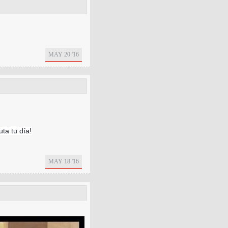
MAY 20 '16
ta tu día!
MAY 18 '16