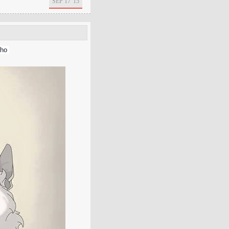
SEP 17 '15
echo