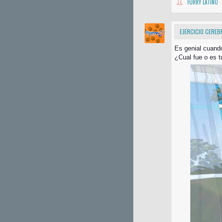
FURRY LATINO
·
EJERCICIO CEREB
Es genial cuando
¿Cual fue o es t