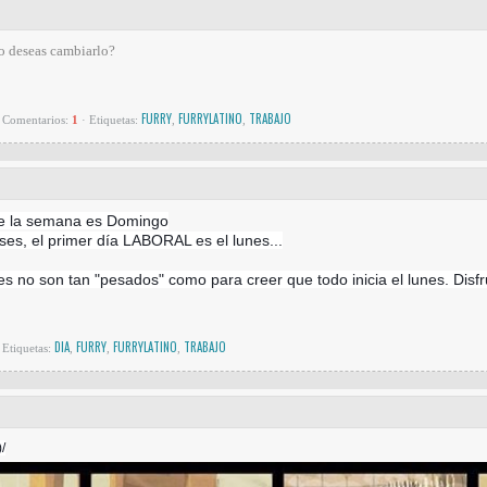
o deseas cambiarlo?
FURRY
FURRYLATINO
TRABAJO
Comentarios:
1
·
Etiquetas:
,
,
de la semana es Domingo
ses, el primer día LABORAL es el lunes.
..
es no son tan "pesados" como para creer que todo inicia el lunes. Disfru
DIA
FURRY
FURRYLATINO
TRABAJO
Etiquetas:
,
,
,
/