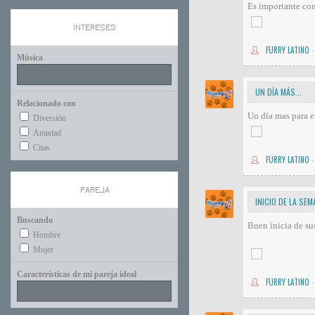
Es importante cons
INTERESES
FURRY LATINO
·
Música
UN DÍA MÁS...
Relacionado con
Un día mas para el
Diversión
Amistad
Citas
FURRY LATINO
·
PAREJA
INICIO DE LA SE
Buscando
Buen inicia de sus
Hombre
Mujer
Características de mi pareja ideal
FURRY LATINO
·