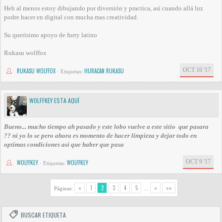
Heh al menos estoy dibujando por diversión y practica, así cuando allá luz
podre hacer en digital con mucha mas creatividad.
Su querisimo apoyo de furry latino
Rukasu wolffox
OCT 16 '17
RUKASU WOLFFOX
HURACAN RUKASU
·
Etiquetas:
WOLFFKEY ESTA AQUÍ
Bueno... mucho tiempo ah pasado y este lobo vuelve a este sitio que pasara
?? ni yo lo se pero ahora es momento de hacer limpieza y dejar todo en
optimas condiciones asi que haber que pasa
OCT 9 '17
WOLFFKEY
WOLFFKEY
·
Etiquetas:
«
1
2
3
4
5
»
»»
Páginas:
...
BUSCAR ETIQUETA