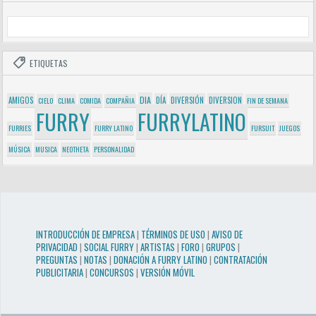
ETIQUETAS
DIA
AMIGOS
DÍA
DIVERSIÓN
DIVERSION
CIELO
CLIMA
COMIDA
COMPAÑIA
FIN DE SEMANA
FURRY
FURRYLATINO
FURRIES
FURRY LATINO
FURSUIT
JUEGOS
MÚSICA
MUSICA
NEOTHETA
PERSONALIDAD
INTRODUCCIÓN DE EMPRESA
|
TÉRMINOS DE USO
|
AVISO DE
PRIVACIDAD
|
SOCIAL FURRY
|
ARTISTAS
|
FORO
|
GRUPOS
|
PREGUNTAS
|
NOTAS
|
DONACIÓN A FURRY LATINO
|
CONTRATACIÓN
PUBLICITARIA
|
CONCURSOS
|
VERSIÓN MÓVIL