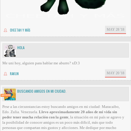
MAY 28 '18
CHEETAH Y MÁS
HOLA
Me uni hoy, alguien para hablar me aburro? xD:3
MAY 20 '18
RAKUN
BUSCANDO AMIGOS EN MI CIUDAD.
ARTISTA
Pese a las circunstancias estoy buscando amigos en mi ciudad: Maracaibo,
Edo. Zulia. Venezuela.
Llevo aproximadamente 20 años de mi vida sin
poder tener mucha relación con la gente
, la situación en mi país se agravo y
la posibilidad de conocer amigos es un poco más dificil, más que todo
personas que compartan mis gustos y aficciones. Me dedique por mucho