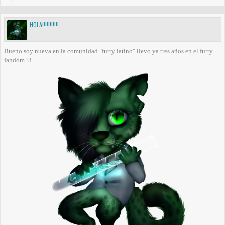
HOLA!!!!!!!!!!!
Bueno soy nueva en la comunidad "furry latino" llevo ya tres años en el furry
fandom :3