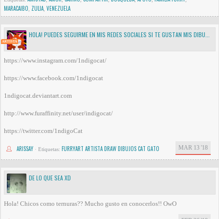
MARACAIBO
ZULIA
VENEZUELA
,
,
HOLA! PUEDES SEGUIRME EN MIS REDES SOCIALES SI TE GUSTAN MIS DIBU...
ARTISTA
https://www.instagram.com/1ndigocat/
https://www.facebook.com/1ndigocat
1ndigocat.deviantart.com
http://www.furaffinity.net/user/indigocat/
https://twitter.com/1ndigoCat
MAR 13 '18
ARISSAY
FURRYART ARTISTA DRAW DIBUJOS CAT GATO
·
Etiquetas:
DE LO QUE SEA XD
Hola! Chicos como ternuras?? Mucho gusto en conocerlos!! OwO