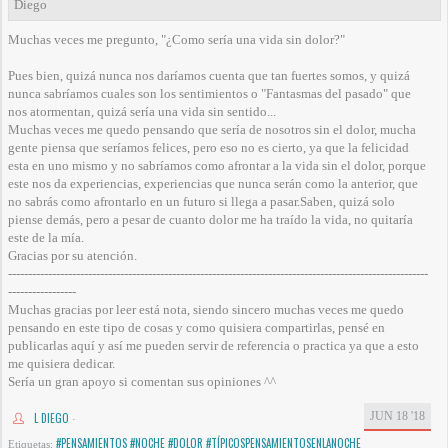
Muchas veces me pregunto, "¿Como sería una vida sin dolor?"
Pues bien, quizá nunca nos daríamos cuenta que tan fuertes somos, y quizá
nunca sabríamos cuales son los sentimientos o "Fantasmas del pasado" que
nos atormentan, quizá sería una vida sin sentido...
Muchas veces me quedo pensando que sería de nosotros sin el dolor, mucha
gente piensa que seríamos felices, pero eso no es cierto, ya que la felicidad
esta en uno mismo y no sabríamos como afrontar a la vida sin el dolor, porque
este nos da experiencias, experiencias que nunca serán como la anterior, que
no sabrás como afrontarlo en un futuro si llega a pasar.Saben, quizá solo
piense demás, pero a pesar de cuanto dolor me ha traído la vida, no quitaría
este de la mía.
Gracias por su atención.
---------------------------------------------------------------------------------------------------------
-----------------
Muchas gracias por leer está nota, siendo sincero muchas veces me quedo
pensando en este tipo de cosas y como quisiera compartirlas, pensé en
publicarlas aquí y así me pueden servir de referencia o practica ya que a esto
me quisiera dedicar.
Sería un gran apoyo si comentan sus opiniones ^^
JUN 18 '18
L DIEGO
·
#PENSAMIENTOS #NOCHE #DOLOR #TÍPICOSPENSAMIENTOSENLANOCHE
Etiquetas: