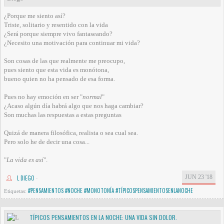
¿Porque me siento así?
Triste, solitario y resentido con la vida
¿Será porque siempre vivo fantaseando?
¿Necesito una motivación para continuar mi vida?
Son cosas de las que realmente me preocupo,
pues siento que esta vida es monótona,
bueno quien no ha pensado de esa forma.
Pues no hay emoción en ser "
normal
"
¿Acaso algún día habrá algo que nos haga cambiar?
Son muchas las respuestas a estas preguntas
Quizá de manera filosófica, realista o sea cual sea.
Pero solo he de decir una cosa...
"
La vida es así
".
JUN 23 '18
L DIEGO
·
#PENSAMIENTOS #NOCHE #MONOTONÍA #TÍPICOSPENSAMIENTOSENLANOCHE
Etiquetas:
TÍPICOS PENSAMIENTOS EN LA NOCHE: UNA VIDA SIN DOLOR.