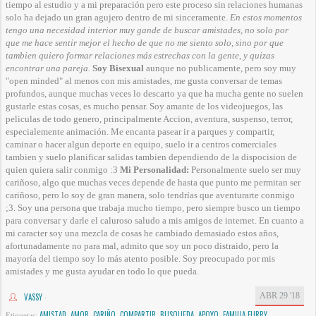
tiempo al estudio y a mi preparación pero este proceso sin relaciones humanas
solo ha dejado un gran agujero dentro de mi sinceramente.
En estos momentos
tengo una necesidad interior muy gande de buscar amistades, no solo por
que me hace sentir mejor el hecho de que no me siento solo, sino por que
tambien quiero formar relaciones más estrechas con la gente, y quizas
encontrar una pareja.
Soy Bisexual
aunque no publicamente, pero soy muy
"open minded" al menos con mis amistades, me gusta conversar de temas
profundos, aunque muchas veces lo descarto ya que ha mucha gente no suelen
gustarle estas cosas, es mucho pensar. Soy amante de los videojuegos, las
peliculas de todo genero, principalmente Accion, aventura, suspenso, terror,
especialemente animación. Me encanta pasear ir a parques y compartir,
caminar o hacer algun deporte en equipo, suelo ir a centros comerciales
tambien y suelo planificar salidas tambien dependiendo de la dispocision de
quien quiera salir conmigo :3
Mi Personalidad:
Personalmente suelo ser muy
cariñoso, algo que muchas veces depende de hasta que punto me permitan ser
cariñoso, pero lo soy de gran manera, solo tendrías que aventurarte conmigo
;3. Soy una persona que trabaja mucho tiempo, pero siempre busco un tiempo
para conversar y darle el caluroso saludo a mis amigos de internet. En cuanto a
mi caracter soy una mezcla de cosas he cambiado demasiado estos años,
afortunadamente no para mal, admito que soy un poco distraido, pero la
mayoría del tiempo soy lo más atento posible. Soy preocupado por mis
amistades y me gusta ayudar en todo lo que pueda.
ABR 29 '18
VASSY
·
AMISTAD
AMOR
CARIÑO
COMPARTIR
BUSQUEDA
APOYO
FAMILIA FURRY
Etiquetas:
,
,
,
,
,
,
,