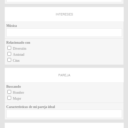
INTERESES
Música
Relacionado con
Diversión
Amistad
Citas
PAREJA
Buscando
Hombre
Mujer
Características de mi pareja ideal