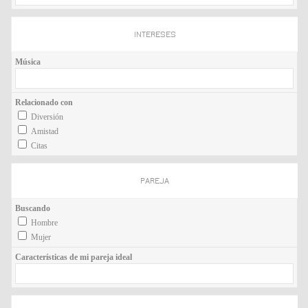
INTERESES
Música
Relacionado con
Diversión
Amistad
Citas
PAREJA
Buscando
Hombre
Mujer
Características de mi pareja ideal