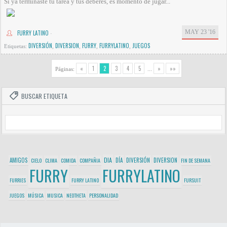
Si ya terminaste tu tarea y tus deberes, es momento de jugar...
MAY 23 '16
FURRY LATINO
·
DIVERSIÓN
DIVERSION
FURRY
FURRYLATINO
JUEGOS
Etiquetas:
,
,
,
,
«
1
2
3
4
5
»
»»
Páginas:
...
BUSCAR ETIQUETA
DIA
AMIGOS
DÍA
DIVERSIÓN
DIVERSION
CIELO
CLIMA
COMIDA
COMPAÑIA
FIN DE SEMANA
FURRY
FURRYLATINO
FURRIES
FURRY LATINO
FURSUIT
JUEGOS
MÚSICA
MUSICA
NEOTHETA
PERSONALIDAD