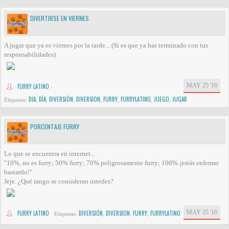
DIVERTIRSE EN VIERNES
A jugar que ya es viernes por la tarde... (Si es que ya has terminado con tus
responsabilidades)
MAY 25 '16
FURRY LATINO
·
DIA
DÍA
DIVERSIÓN
DIVERSION
FURRY
FURRYLATINO
JUEGO
JUGAR
Etiquetas:
,
,
,
,
,
,
,
PORCENTAJE FURRY
Lo que se encuentra en internet...
"10%, no es furry; 50% furry; 70% peligrosamente furry; 100% ¡estás enfermo
bastardo!"
Jeje. ¿Qué rango se consideran ustedes?
MAY 25 '16
FURRY LATINO
DIVERSIÓN
DIVERSION
FURRY
FURRYLATINO
·
Etiquetas:
,
,
,